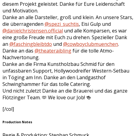
diesem Projekt geleistet. Danke für Eure Leidenschaft
und Motivation.
Danke an alle Darsteller, groß und klein. An unsere Stars,
die überragenden
@spezi_suchtis
, Eisi Gulp und
@danielchristensen.official
und alle Komparsen, es war
eine große Freude mit Euch zu drehen. Spezieller Dank
an
@faschingbleibtdo
und
@cowboyclubmuenchen
.
Danke an das
@theateraibling
für die tolle Atmo-
Nachvertonung.
Danke an die Firma Kunstholzbau Schmid für den
unfassbaren Support, Hollywoodreifer Western-Setbau
in Töging am Inn. Danke an den Landgasthof
Schwinghammer für das tolle Catering.
Und nicht zuletzt Danke an die Brauerei und das ganze
Flötzinger Team. 🫶 We love our Job! 🍻
[/col]
Production Notes
Regie & Produktion: Stephan Schmuck